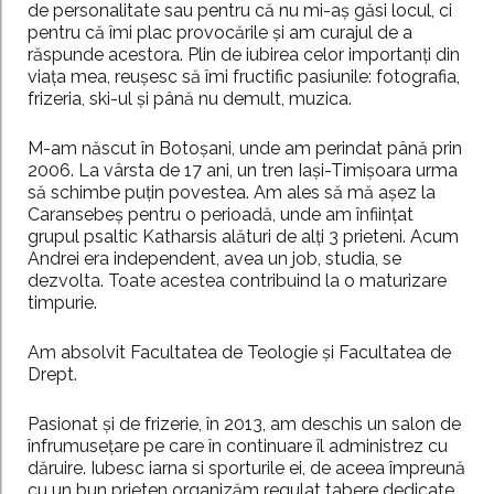
de personalitate sau pentru că nu mi-aș găsi locul, ci
pentru că îmi plac provocările și am curajul de a
răspunde acestora. Plin de iubirea celor importanți din
viața mea, reușesc să îmi fructific pasiunile: fotografia,
frizeria, ski-ul și până nu demult, muzica.
M-am născut în Botoșani, unde am perindat până prin
2006. La vârsta de 17 ani, un tren Iași-Timișoara urma
să schimbe puțin povestea. Am ales să mă așez la
Caransebeș pentru o perioadă, unde am înființat
grupul psaltic Katharsis alături de alți 3 prieteni. Acum
Andrei era independent, avea un job, studia, se
dezvolta. Toate acestea contribuind la o maturizare
timpurie.
Am absolvit Facultatea de Teologie și Facultatea de
Drept.
Pasionat și de frizerie, în 2013, am deschis un salon de
înfrumusețare pe care în continuare îl administrez cu
dăruire. Iubesc iarna si sporturile ei, de aceea împreună
cu un bun prieten organizăm regulat tabere dedicate