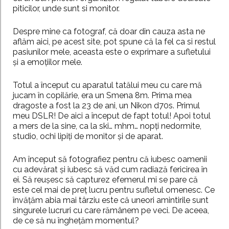
piticilor, unde sunt si monitor.
Despre mine ca fotograf, că doar din cauza asta ne
aflăm aici, pe acest site, pot spune că la fel ca si restul
pasiunilor mele, aceasta este o exprimare a sufletului
și a emoțiilor mele.
Totul a început cu aparatul tatălui meu cu care mă
jucam în copilărie, era un Smena 8m. Prima mea
dragoste a fost la 23 de ani, un Nikon d70s. Primul
meu DSLR! De aici a început de fapt totul! Apoi totul
a mers de la sine, ca la ski… mhm… nopți nedormite,
studio, ochi lipiți de monitor și de aparat.
Am început să fotografiez pentru că iubesc oamenii
cu adevărat și iubesc să văd cum radiază fericirea în
ei. Să reușesc să capturez efemerul mi se pare că
este cel mai de preț lucru pentru sufletul omenesc. Ce
învățăm abia mai târziu este că uneori amintirile sunt
singurele lucruri cu care rămânem pe veci. De aceea,
de ce să nu înghețăm momentul?